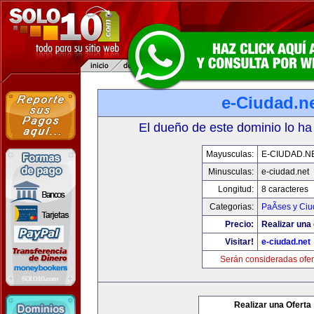
e-Ciudad.n
El dueño de este dominio lo ha
Mayusculas:
E-CIUDAD.N
Minusculas:
e-ciudad.net
Longitud:
8 caracteres
Categorias:
PaÃ­ses y Ci
Precio:
Realizar una 
Visitar!
e-ciudad.net
Serán consideradas ofer
Realizar una Oferta