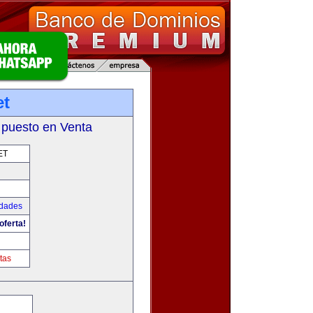
et
 puesto en Venta
ET
udades
oferta!
tas