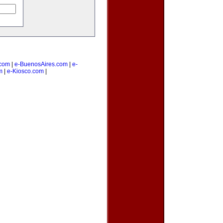
com
|
e-BuenosAires.com
|
e-
m
|
e-Kiosco.com
|