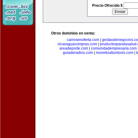
Precio Ofrecido $
Otros dominios en venta:
carrosenoferta.com
|
gestaodenegocios.c
nicaraguacompras.com
|
pruductosparalasalud
areadeporte.com
|
comunidadempresaria.com
guiaderadios.com
|
monetizationtools.com
|
t