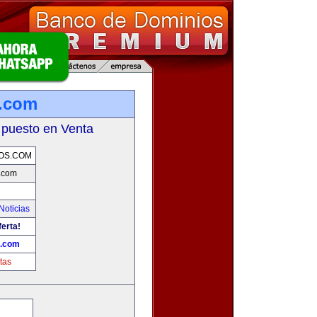
.com
 puesto en Venta
OS.COM
.com
Noticias
ferta!
.com
tas