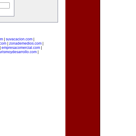
om
|
suvacacion.com
|
.com
|
zonademedios.com
|
|
empresacomercial.com
|
urismoydesarrollo.com
|