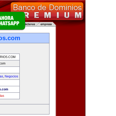
ios.com
RIOS.COM
.com
ias
,
Negocios
s.com
tas