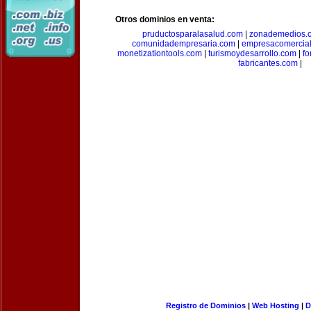
Otros dominios en venta:
pruductosparalasalud.com
|
zonademedios.
comunidadempresaria.com
|
empresacomercia
monetizationtools.com
|
turismoydesarrollo.com
|
fo
fabricantes.com
|
Registro de Dominios
|
Web Hosting
|
D