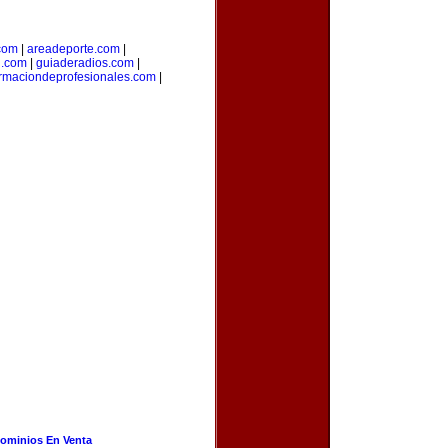
com
|
areadeporte.com
|
l.com
|
guiaderadios.com
|
rmaciondeprofesionales.com
|
ominios En Venta