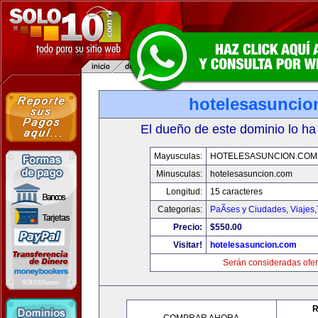
hotelesasuncio
El dueño de este dominio lo ha
Mayusculas:
HOTELESASUNCION.COM
Minusculas:
hotelesasuncion.com
Longitud:
15 caracteres
Categorias:
PaÃ­ses y Ciudades
,
Viajes
Precio:
$550.00
Visitar!
hotelesasuncion.com
Serán consideradas ofer
R