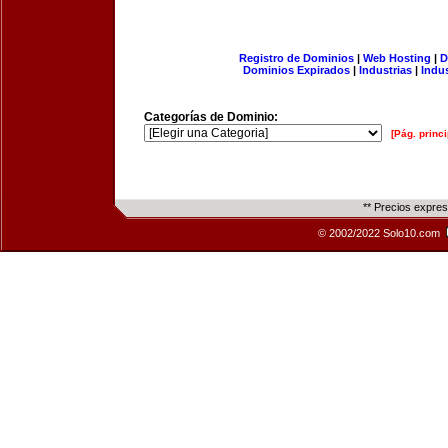
Registro de Dominios
|
Web Hosting
|
D
Dominios Expirados
|
Industrias
|
Indu
Categorías de Dominio:
[Pág. princi
** Precios expre
© 2002/2022 Solo10.com