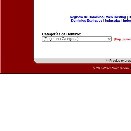
Registro de Dominios
|
Web Hosting
|
D
Dominios Expirados
|
Industrias
|
Indu
Categorías de Dominio:
[Pág. princi
** Precios expre
© 2002/2022 Solo10.com