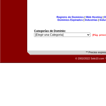
Registro de Dominios
|
Web Hosting
|
D
Dominios Expirados
|
Industrias
|
Indu
Categorías de Dominio:
[Pág. princi
** Precios expre
© 2002/2022 Solo10.com