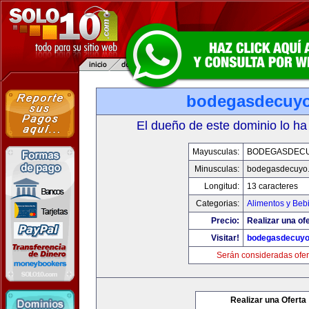
bodegasdecuy
El dueño de este dominio lo ha
Mayusculas:
BODEGASDEC
Minusculas:
bodegasdecuyo
Longitud:
13 caracteres
Categorias:
Alimentos y Beb
Precio:
Realizar una ofe
Visitar!
bodegasdecuy
Serán consideradas ofer
Realizar una Oferta