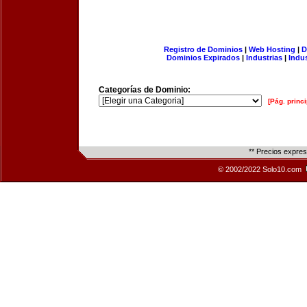
Registro de Dominios
|
Web Hosting
|
D
Dominios Expirados
|
Industrias
|
Indu
Categorías de Dominio:
[Pág. princi
** Precios expre
© 2002/2022 Solo10.com