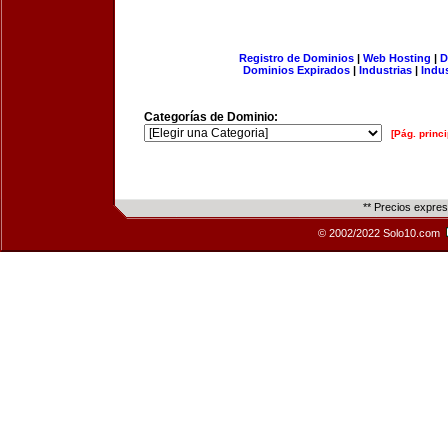
Registro de Dominios
|
Web Hosting
|
D
Dominios Expirados
|
Industrias
|
Indu
Categorías de Dominio:
[Pág. princi
** Precios expre
© 2002/2022 Solo10.com