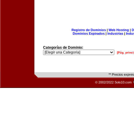
Registro de Dominios
|
Web Hosting
|
D
Dominios Expirados
|
Industrias
|
Indu
Categorías de Dominio:
[Pág. princi
** Precios expre
© 2002/2022 Solo10.com