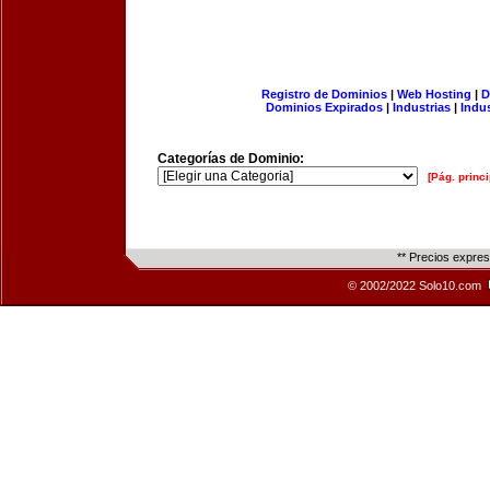
Registro de Dominios
|
Web Hosting
|
D
Dominios Expirados
|
Industrias
|
Indu
Categorías de Dominio:
[Pág. princi
** Precios expre
© 2002/2022 Solo10.com