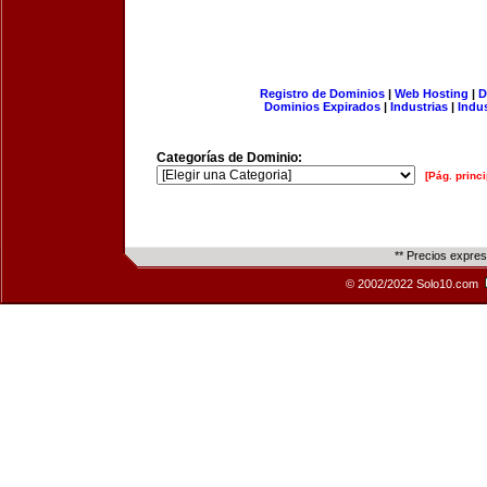
Registro de Dominios
|
Web Hosting
|
D
Dominios Expirados
|
Industrias
|
Indu
Categorías de Dominio:
[Pág. princi
** Precios expre
© 2002/2022 Solo10.com